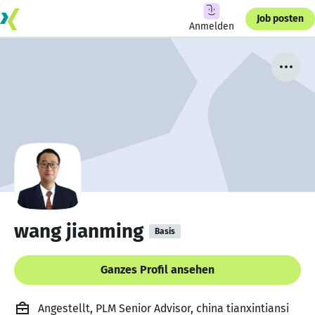
Job posten
Anmelden
wang jianming
Basis
Ganzes Profil ansehen
Angestellt, PLM Senior Advisor, china tianxintiansi