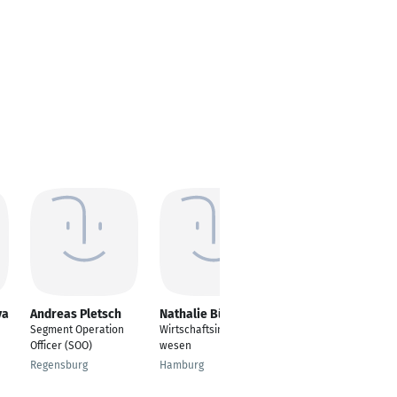
ya
Andreas Pletsch
Nathalie Bücker
ALBIN
Kattakayathil
Segment Operation
Wirtschaftsingenieur
Francis
Officer (SOO)
wesen
FULFILLMENT
Regensburg
Hamburg
ASSOCIATE
Halle (Saale)