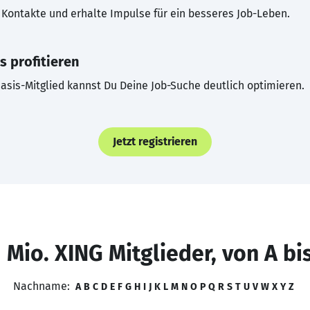
Kontakte und erhalte Impulse für ein besseres Job-Leben.
s profitieren
asis-Mitglied kannst Du Deine Job-Suche deutlich optimieren.
Jetzt registrieren
 Mio. XING Mitglieder, von A bi
Nachname:
A
B
C
D
E
F
G
H
I
J
K
L
M
N
O
P
Q
R
S
T
U
V
W
X
Y
Z