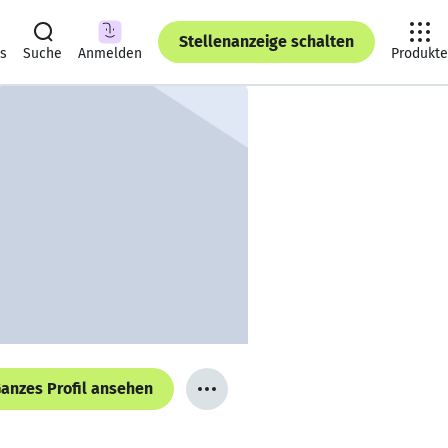
Stellenanzeige schalten
ts
Suche
Anmelden
Produkte
anzes Profil ansehen