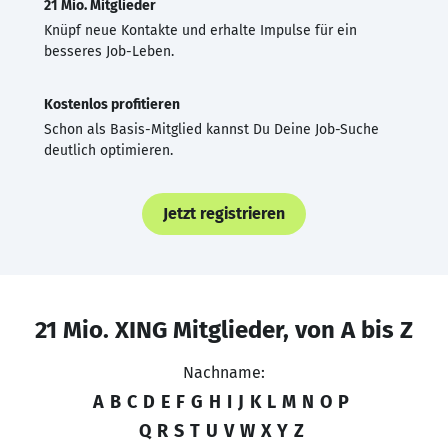
21 Mio. Mitglieder
Knüpf neue Kontakte und erhalte Impulse für ein
besseres Job-Leben.
Kostenlos profitieren
Schon als Basis-Mitglied kannst Du Deine Job-Suche
deutlich optimieren.
Jetzt registrieren
21 Mio. XING Mitglieder, von A bis Z
Nachname:
A
B
C
D
E
F
G
H
I
J
K
L
M
N
O
P
Q
R
S
T
U
V
W
X
Y
Z