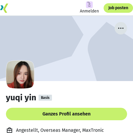
Job posten
Anmelden
yuqi yin
Basis
Ganzes Profil ansehen
Angestellt, Overseas Manager, MaxTronic