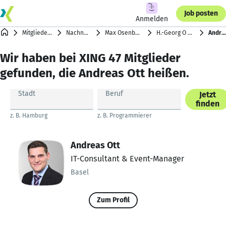
Job posten
Anmelden
Mitgliederverzeichnis
Nachnamen mit O
Max Osenberg … Tom OZZY
H.-Georg O T T … Daniel Ott
Andreas Ott
Wir haben bei XING 47 Mitglieder
gefunden, die Andreas Ott heißen.
Stadt
Beruf
Jetzt
finden
z. B. Hamburg
z. B. Programmierer
Andreas Ott
IT-Consultant & Event-Manager
Basel
Zum Profil