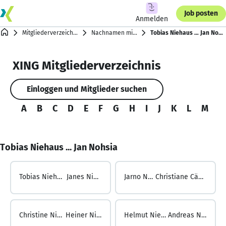
Job posten
Anmelden
Mitgliederverzeichnis
Nachnamen mit N
Tobias Niehaus … Jan Nohsia
XING Mitgliederverzeichnis
Einloggen und Mitglieder suchen
A
B
C
D
E
F
G
H
I
J
K
L
M
N
Tobias Niehaus ... Jan Nohsia
Tobias Niehaus ...
Janes Niehoff
Jarno Niehoff ...
Christiane Cäcilia Niehues
Christine Niehues ...
Heiner Niehüser
Helmut Niehüser ...
Andreas Niekamp