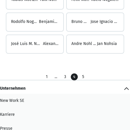
Rodolfo Nogales Richter ...
Benjamin Nogueira
Bruno Nogueira ...
Jose Ignacio noguera Lalana
José Luis M. Noguera Orrego ...
Alexander Nohl
Andre Nohl ...
Jan Nohsia
1
...
3
4
5
Unternehmen
New Work SE
Karriere
Presse