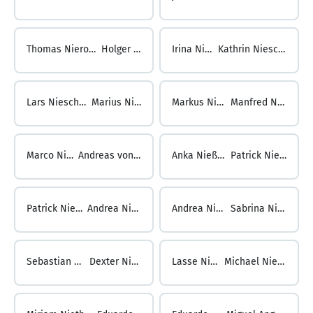
Thomas Nierobisch ...
Holger Nies
Irina Nies ...
Kathrin Nieschulze
Lars Nieschulze ...
Marius Niesen
Markus Niesen ...
Manfred Niesner
Marco Niesner ...
Andreas von Niessen
Anka Nießen ...
Patrick Nießen
Patrick Nießen ...
Andrea Nießner
Andrea Nießner ...
Sabrina Niestrath
Sebastian Niestrath ...
Dexter Nieswiodek
Lasse Nieswitz ...
Michael Niethammer