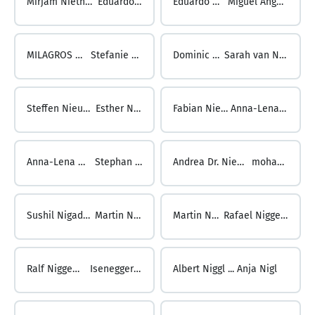
Mirjam Niethammer ...
Eduardo Nieto
Eduardo Nieto ...
Miguel Angel Nieto
MILAGROS NIETO FERRAZ ...
Stefanie Nietschmann
Dominic Nietskce ...
Sarah van Nieuwenhoven
Steffen Nieuwenhoven ...
Esther Nievergelt
Fabian Nievergelt ...
Anna-Lena Niewerth
Anna-Lena Niewerth ...
Stephan Niewitz
Andrea Dr. Niewodniczanksi ...
mohan nigade
Sushil Nigade ...
Martin Nigg
Martin Nigg ...
Rafael Niggemann
Ralf Niggemann ...
Isenegger Niggi
Albert Niggl ...
Anja Nigl