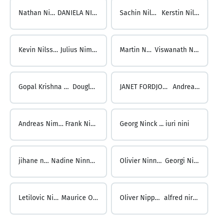
Nathan Nill ...
DANIELA NILOS
Sachin Nilose ...
Kerstin Nilsson
Kevin Nilsson ...
Julius Nimbach
Martin Nimbach ...
Viswanath Nimmagadda
Gopal Krishna Nimmakayala ...
Douglas Nimoh
JANET FORDJOUR NIMOH ...
Andreas Nimz
Andreas Nimz ...
Frank Ninck
Georg Ninck ...
iuri nini
jihane nini ...
Nadine Ninnemann
Olivier Ninnemann ...
Georgi Ninoshev
Letilovic Ninoslav ...
Maurice O. Nipper
Oliver Nipper ...
alfred nirmal