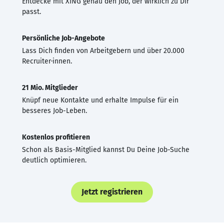
Entdecke mit XING genau den Job, der wirklich zu Dir
passt.
Persönliche Job-Angebote
Lass Dich finden von Arbeitgebern und über 20.000
Recruiter·innen.
21 Mio. Mitglieder
Knüpf neue Kontakte und erhalte Impulse für ein
besseres Job-Leben.
Kostenlos profitieren
Schon als Basis-Mitglied kannst Du Deine Job-Suche
deutlich optimieren.
Jetzt registrieren