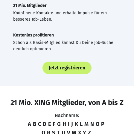
21 Mio. Mitglieder
Knüpf neue Kontakte und erhalte Impulse für ein
besseres Job-Leben.
Kostenlos profitieren
Schon als Basis-Mitglied kannst Du Deine Job-Suche
deutlich optimieren.
Jetzt registrieren
21 Mio. XING Mitglieder, von A bis Z
Nachname:
A
B
C
D
E
F
G
H
I
J
K
L
M
N
O
P
Q
R
S
T
U
V
W
X
Y
Z