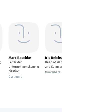
Marc Raschke
Iris Reichstein
Gaurav Aryal
g
Leiter der
Head of Marketing
External Relations
Unternehmenskommu
and Communications
and Partnerships
nikation
Specialist
Münchberg
Dortmund
Mannheim