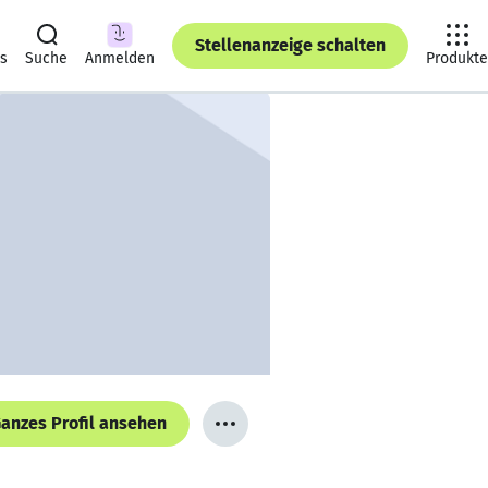
Stellenanzeige schalten
ts
Suche
Anmelden
Produkte
anzes Profil ansehen