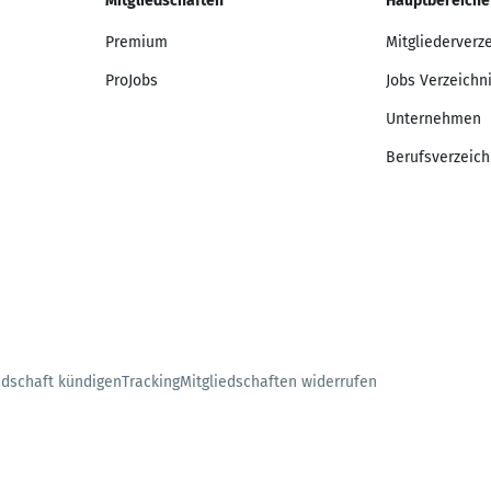
Mitgliedschaften
Hauptbereiche
Premium
Mitgliederverz
ProJobs
Jobs Verzeichn
Unternehmen
Berufsverzeich
edschaft kündigen
Tracking
Mitgliedschaften widerrufen