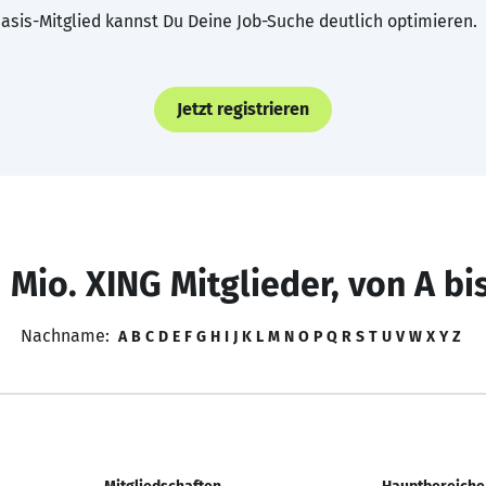
asis-Mitglied kannst Du Deine Job-Suche deutlich optimieren.
Jetzt registrieren
 Mio. XING Mitglieder, von A bi
Nachname:
A
B
C
D
E
F
G
H
I
J
K
L
M
N
O
P
Q
R
S
T
U
V
W
X
Y
Z