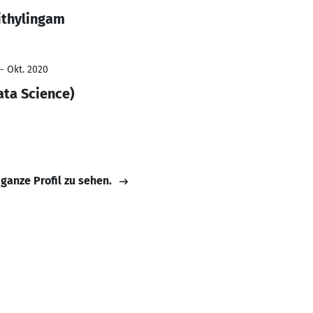
ithylingam
- Okt. 2020
ta Science)
 ganze Profil zu sehen.