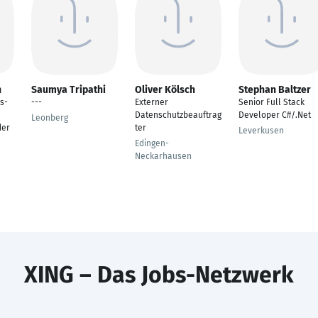
n
Saumya Tripathi
Oliver Kölsch
Stephan Baltzer
s-
---
Externer
Senior Full Stack
Datenschutzbeauftrag
Developer C#/.Net
Leonberg
der
ter
Leverkusen
Edingen-
Neckarhausen
XING – Das Jobs-Netzwerk