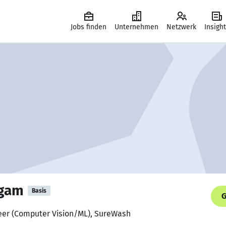
Jobs finden
Unternehmen
Netzwerk
Insigh
ngam
Basis
G
neer (Computer Vision/ML), SureWash