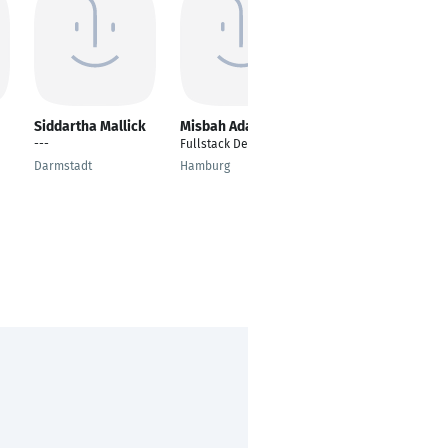
Siddartha Mallick
Misbah Adam
jaydipsinh gohil
---
Fullstack Developer
Team Leader
Software
Darmstadt
Hamburg
Development
Ahmedabad