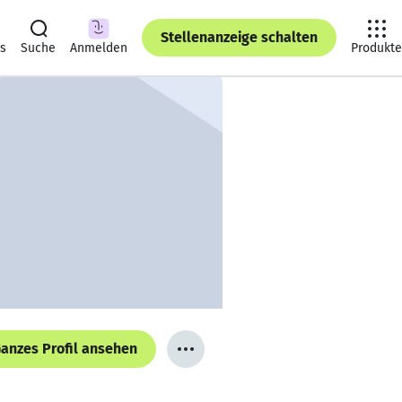
Stellenanzeige schalten
ts
Suche
Anmelden
Produkte
anzes Profil ansehen