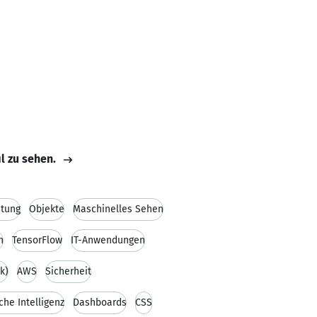
il zu sehen.
itung
Objekte
Maschinelles Sehen
h
TensorFlow
IT-Anwendungen
k)
AWS
Sicherheit
che Intelligenz
Dashboards
CSS