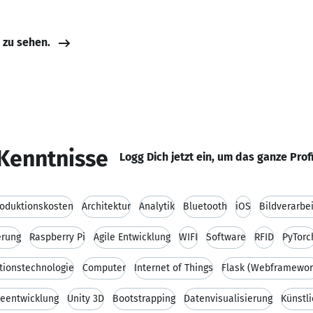
e zu sehen.
Kenntnisse
Logg Dich jetzt ein, um das ganze Prof
oduktionskosten
Architektur
Analytik
Bluetooth
iOS
Bildverarbe
erung
Raspberry Pi
Agile Entwicklung
WIFI
Software
RFID
PyTorc
tionstechnologie
Computer
Internet of Things
Flask (Webframewor
eentwicklung
Unity 3D
Bootstrapping
Datenvisualisierung
Künstli