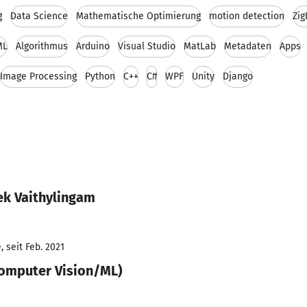
g
Data Science
Mathematische Optimierung
motion detection
Zi
ML
Algorithmus
Arduino
Visual Studio
MatLab
Metadaten
Apps
Image Processing
Python
C++
C#
WPF
Unity
Django
ek Vaithylingam
 seit Feb. 2021
Computer Vision/ML)