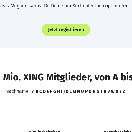
asis-Mitglied kannst Du Deine Job-Suche deutlich optimieren.
Jetzt registrieren
 Mio. XING Mitglieder, von A bi
Nachname:
A
B
C
D
E
F
G
H
I
J
K
L
M
N
O
P
Q
R
S
T
U
V
W
X
Y
Z