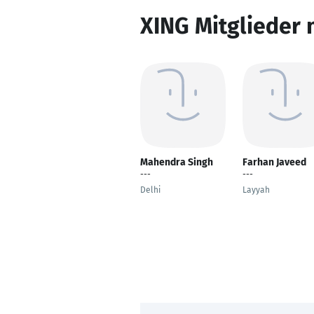
XING Mitglieder 
Mahendra Singh
Farhan Javeed
---
---
Delhi
Layyah