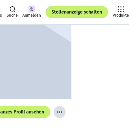
Stellenanzeige schalten
ts
Suche
Anmelden
Produkte
anzes Profil ansehen