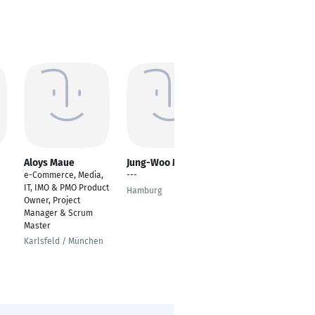
Aloys Maue
Jung-Woo Martins
Oliver Sülzer
e-Commerce, Media,
---
IT-Leiter
IT, IMO & PMO Product
Softwareentwicklung
Hamburg
Owner, Project
Halver
Manager & Scrum
Master
Karlsfeld / München