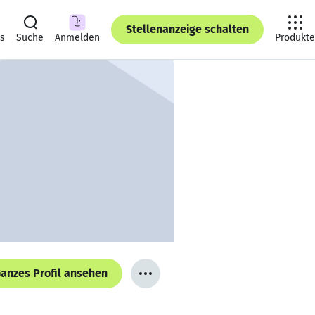
Stellenanzeige schalten
ts
Suche
Anmelden
Produkte
anzes Profil ansehen