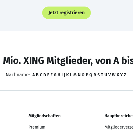
Jetzt registrieren
 Mio. XING Mitglieder, von A bi
Nachname:
A
B
C
D
E
F
G
H
I
J
K
L
M
N
O
P
Q
R
S
T
U
V
W
X
Y
Z
Mitgliedschaften
Hauptbereiche
Premium
Mitgliederverz