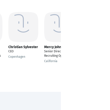
Christian Sylvester
Mercy Johnson
LAURA MOGOS
CEO
Senior Director of
Recruiting Manager
A
Recruiting Operations
Copenhagen
Bonn
California