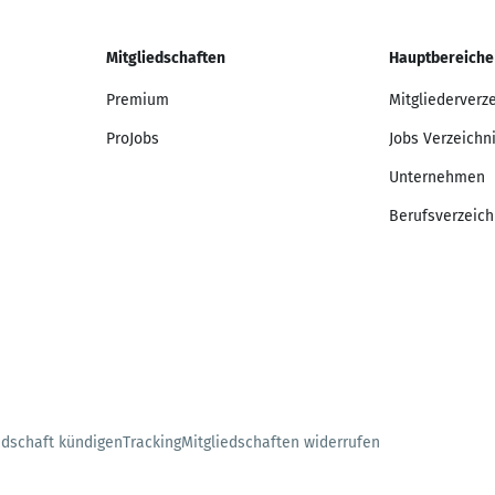
Mitgliedschaften
Hauptbereiche
Premium
Mitgliederverz
ProJobs
Jobs Verzeichn
Unternehmen
Berufsverzeich
edschaft kündigen
Tracking
Mitgliedschaften widerrufen