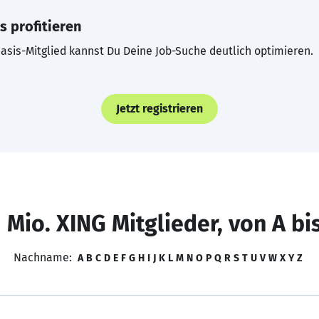
s profitieren
asis-Mitglied kannst Du Deine Job-Suche deutlich optimieren.
Jetzt registrieren
 Mio. XING Mitglieder, von A bi
Nachname:
A
B
C
D
E
F
G
H
I
J
K
L
M
N
O
P
Q
R
S
T
U
V
W
X
Y
Z