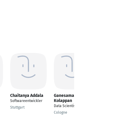
Chaitanya Addala
Ganesamanian
Dariush Shiri
Kolappan
Softwareentwickler
Senior Software
Data Scientist
Developer
Stuttgart
Cologne
Wuppertal