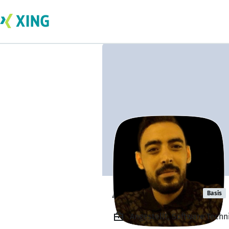
Adel Rabaoui
Basis
Angestellt, Software Techn