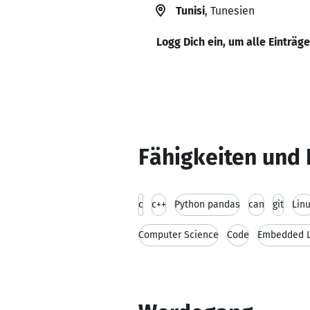
Tunisi
, Tunesien
Logg Dich ein, um alle Einträg
Fähigkeiten und 
c
c++
Python pandas
can
git
Lin
Computer Science
Code
Embedded L