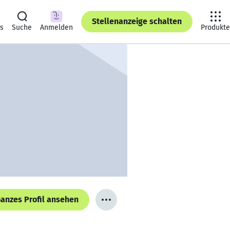
Stellenanzeige schalten
ts
Suche
Anmelden
Produkte
anzes Profil ansehen