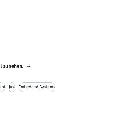
il zu sehen.
ent
Jira
Embedded Systems