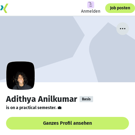
Job posten
Anmelden
Adithya Anilkumar
Basis
is on a practical semester. 💼
Ganzes Profil ansehen