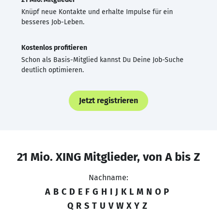
Knüpf neue Kontakte und erhalte Impulse für ein
besseres Job-Leben.
Kostenlos profitieren
Schon als Basis-Mitglied kannst Du Deine Job-Suche
deutlich optimieren.
Jetzt registrieren
21 Mio. XING Mitglieder, von A bis Z
Nachname:
A
B
C
D
E
F
G
H
I
J
K
L
M
N
O
P
Q
R
S
T
U
V
W
X
Y
Z