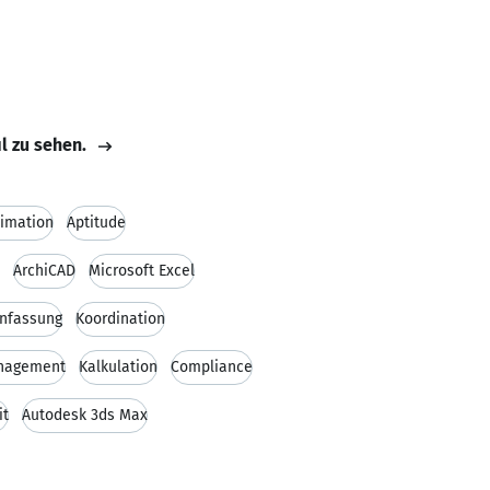
il zu sehen.
imation
Aptitude
ArchiCAD
Microsoft Excel
nfassung
Koordination
nagement
Kalkulation
Compliance
it
Autodesk 3ds Max