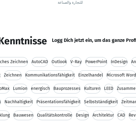
للتجارة والصناعة
Kenntnisse
Logg Dich jetzt ein, um das ganze Prof
sches Zeichnen
AutoCAD
Outlook
V-Ray
PowerPoint
InDesign
An
g
Zeichnen
Kommunikationsfähigkeit
Einzelhandel
Microsoft Word
ioMax
Lumion
energisch
Bauprozesses
Kulturen
LEED
Zusamme
k
Nachhaltigkeit
Präsentationsfähigkeit
Selbstständigkeit
Zeitma
klung
Bauwesen
Qualitätskontrolle
Design
Architektur
CAD
Rev