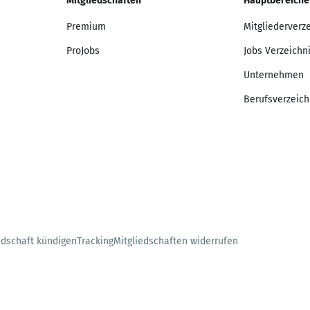
Mitgliedschaften
Hauptbereiche
Premium
Mitgliederverz
ProJobs
Jobs Verzeichn
Unternehmen
Berufsverzeich
edschaft kündigen
Tracking
Mitgliedschaften widerrufen