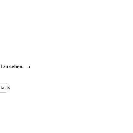
il zu sehen.
tacts