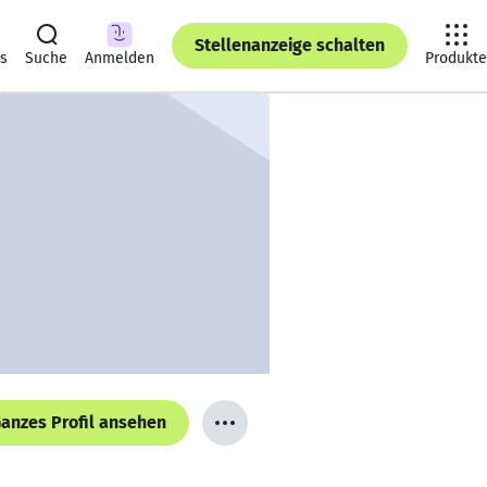
Stellenanzeige schalten
ts
Suche
Anmelden
Produkte
anzes Profil ansehen