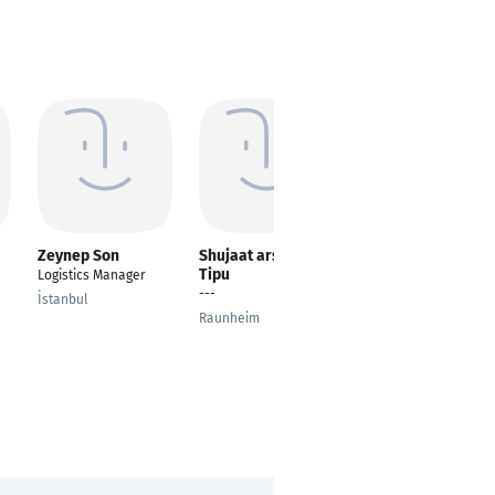
Zeynep Son
Shujaat arsalan
Nadiia Kolesnik
Tipu
Logistics Manager
Sachbearbeiter der
---
internationalen
İstanbul
Abteilung und der
Raunheim
Öffentlichkeitsarbeit
Alsfeld