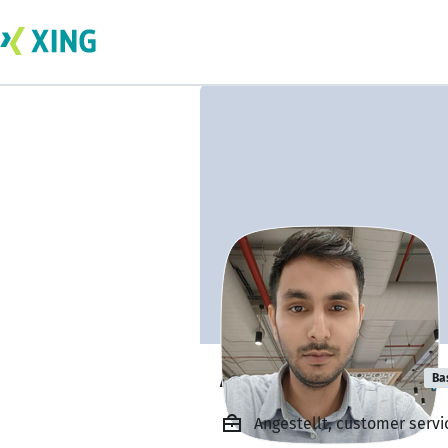
Ajay Rajpurohit
Ba
Angestellt, customer servi