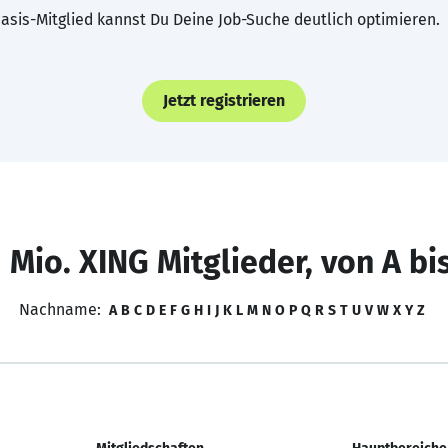
asis-Mitglied kannst Du Deine Job-Suche deutlich optimieren.
Jetzt registrieren
 Mio. XING Mitglieder, von A bi
Nachname:
A
B
C
D
E
F
G
H
I
J
K
L
M
N
O
P
Q
R
S
T
U
V
W
X
Y
Z