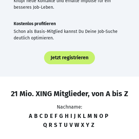
Knüpf neue Kontakte und erhalte Impulse für ein
besseres Job-Leben.
Kostenlos profitieren
Schon als Basis-Mitglied kannst Du Deine Job-Suche
deutlich optimieren.
Jetzt registrieren
21 Mio. XING Mitglieder, von A bis Z
Nachname:
A
B
C
D
E
F
G
H
I
J
K
L
M
N
O
P
Q
R
S
T
U
V
W
X
Y
Z