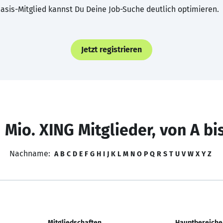
asis-Mitglied kannst Du Deine Job-Suche deutlich optimieren.
Jetzt registrieren
 Mio. XING Mitglieder, von A bi
Nachname:
A
B
C
D
E
F
G
H
I
J
K
L
M
N
O
P
Q
R
S
T
U
V
W
X
Y
Z
Mitgliedschaften
Hauptbereiche