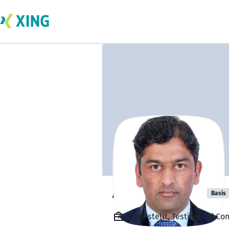
Akhtar Rasool
Basis
Angestellt, Testing and Co