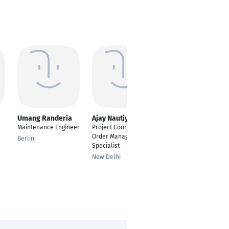
Umang Randeria
Ajay Nautiyal
Özkan HADDUR
Maintenance Engineer
Project Coordinator |
Electrical Technical
Order Management
Manager
Berlin
Specialist
Umraniye
New Delhi