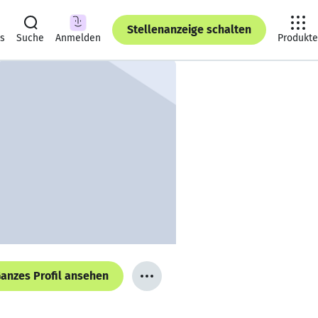
Stellenanzeige schalten
ts
Suche
Anmelden
Produkte
anzes Profil ansehen