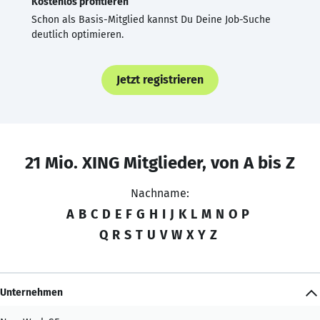
Kostenlos profitieren
Schon als Basis-Mitglied kannst Du Deine Job-Suche
deutlich optimieren.
Jetzt registrieren
21 Mio. XING Mitglieder, von A bis Z
Nachname:
A
B
C
D
E
F
G
H
I
J
K
L
M
N
O
P
Q
R
S
T
U
V
W
X
Y
Z
Unternehmen