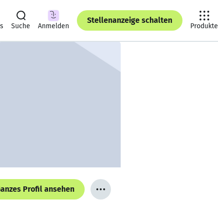
Stellenanzeige schalten
ts
Suche
Anmelden
Produkte
anzes Profil ansehen