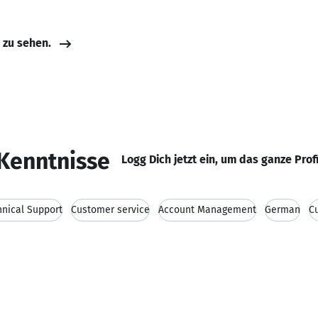
e zu sehen.
Kenntnisse
Logg Dich jetzt ein, um das ganze Prof
hnical Support
Customer service
Account Management
German
C