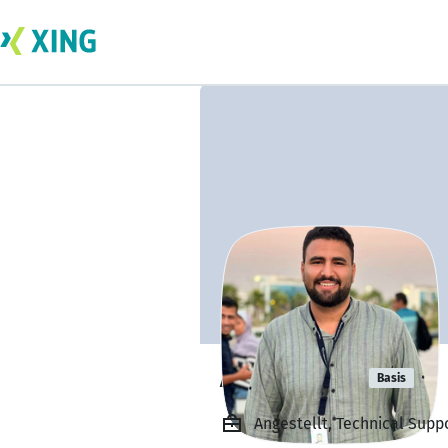
Alaa Jamall
Basis
Angestellt, Technical Supp