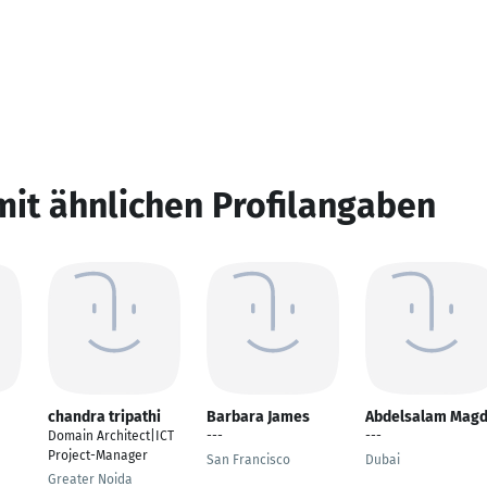
mit ähnlichen Profilangaben
chandra tripathi
Barbara James
Abdelsalam Mag
Domain Architect|ICT
---
---
Project-Manager
San Francisco
Dubai
Greater Noida