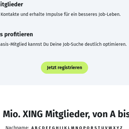
itglieder
Kontakte und erhalte Impulse für ein besseres Job-Leben.
s profitieren
asis-Mitglied kannst Du Deine Job-Suche deutlich optimieren.
Jetzt registrieren
 Mio. XING Mitglieder, von A bi
Nachname:
A
B
C
D
E
F
G
H
I
J
K
L
M
N
O
P
Q
R
S
T
U
V
W
X
Y
Z