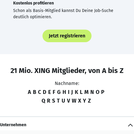
Kostenlos profitieren
Schon als Basis-Mitglied kannst Du Deine Job-Suche
deutlich optimieren.
Jetzt registrieren
21 Mio. XING Mitglieder, von A bis Z
Nachname:
A
B
C
D
E
F
G
H
I
J
K
L
M
N
O
P
Q
R
S
T
U
V
W
X
Y
Z
Unternehmen