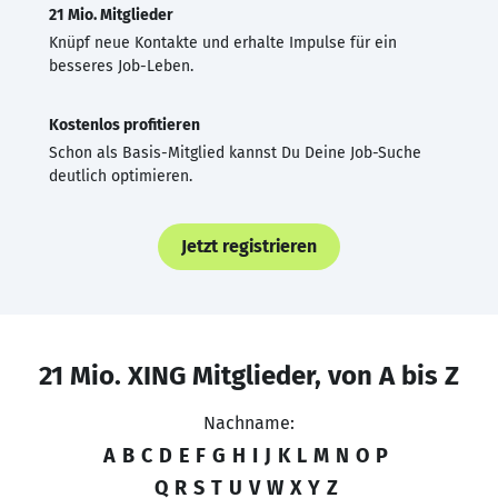
21 Mio. Mitglieder
Knüpf neue Kontakte und erhalte Impulse für ein
besseres Job-Leben.
Kostenlos profitieren
Schon als Basis-Mitglied kannst Du Deine Job-Suche
deutlich optimieren.
Jetzt registrieren
21 Mio. XING Mitglieder, von A bis Z
Nachname:
A
B
C
D
E
F
G
H
I
J
K
L
M
N
O
P
Q
R
S
T
U
V
W
X
Y
Z