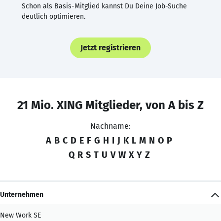
Schon als Basis-Mitglied kannst Du Deine Job-Suche
deutlich optimieren.
Jetzt registrieren
21 Mio. XING Mitglieder, von A bis Z
Nachname:
A
B
C
D
E
F
G
H
I
J
K
L
M
N
O
P
Q
R
S
T
U
V
W
X
Y
Z
Unternehmen
New Work SE