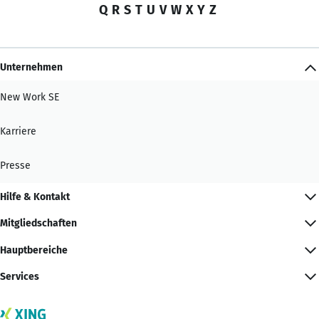
Q
R
S
T
U
V
W
X
Y
Z
Unternehmen
New Work SE
Karriere
Presse
Hilfe & Kontakt
Mitgliedschaften
Hauptbereiche
Services