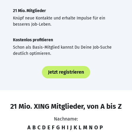
21 Mio. Mitglieder
Knüpf neue Kontakte und erhalte Impulse für ein
besseres Job-Leben.
Kostenlos profitieren
Schon als Basis-Mitglied kannst Du Deine Job-Suche
deutlich optimieren.
Jetzt registrieren
21 Mio. XING Mitglieder, von A bis Z
Nachname:
A
B
C
D
E
F
G
H
I
J
K
L
M
N
O
P