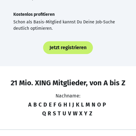
Kostenlos profitieren
Schon als Basis-Mitglied kannst Du Deine Job-Suche
deutlich optimieren.
Jetzt registrieren
21 Mio. XING Mitglieder, von A bis Z
Nachname:
A
B
C
D
E
F
G
H
I
J
K
L
M
N
O
P
Q
R
S
T
U
V
W
X
Y
Z