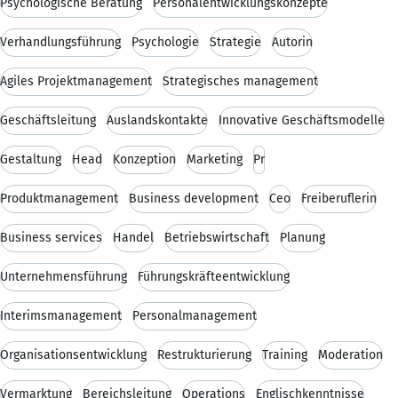
Psychologische Beratung
Personalentwicklungskonzepte
Verhandlungsführung
Psychologie
Strategie
Autorin
Agiles Projektmanagement
Strategisches management
Geschäftsleitung
Auslandskontakte
Innovative Geschäftsmodelle
Gestaltung
Head
Konzeption
Marketing
Pr
Produktmanagement
Business development
Ceo
Freiberuflerin
Business services
Handel
Betriebswirtschaft
Planung
Unternehmensführung
Führungskräfteentwicklung
Interimsmanagement
Personalmanagement
Organisationsentwicklung
Restrukturierung
Training
Moderation
Vermarktung
Bereichsleitung
Operations
Englischkenntnisse