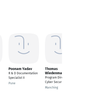
Poonam Yadav
Thomas
Robert Curtis MA
Wiedenmann
PMP
R & D Documentation
Program Director
Manager
Specialist II
Cyber Security
Bamberg
Pune
Manching