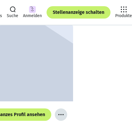
Stellenanzeige schalten
ts
Suche
Anmelden
Produkte
anzes Profil ansehen