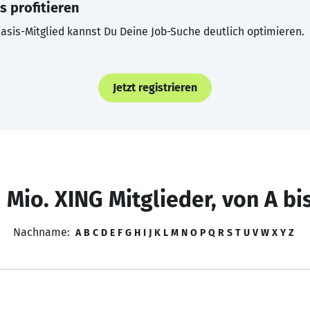
s profitieren
asis-Mitglied kannst Du Deine Job-Suche deutlich optimieren.
Jetzt registrieren
 Mio. XING Mitglieder, von A bi
Nachname:
A
B
C
D
E
F
G
H
I
J
K
L
M
N
O
P
Q
R
S
T
U
V
W
X
Y
Z