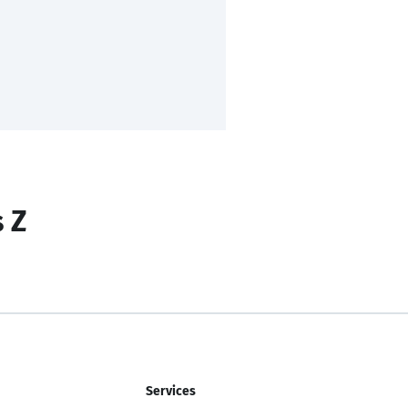
s Z
Services