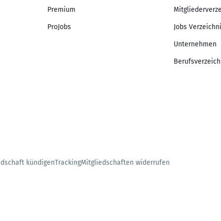
Premium
Mitgliederverz
ProJobs
Jobs Verzeichn
Unternehmen
Berufsverzeich
edschaft kündigen
Tracking
Mitgliedschaften widerrufen