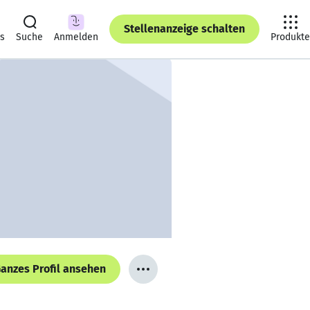
Stellenanzeige schalten
ts
Suche
Anmelden
Produkte
anzes Profil ansehen