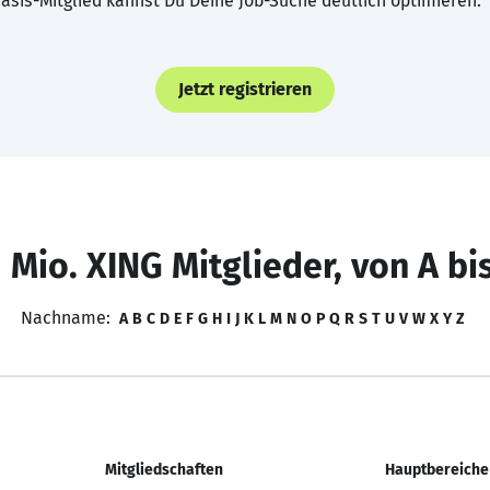
asis-Mitglied kannst Du Deine Job-Suche deutlich optimieren.
Jetzt registrieren
 Mio. XING Mitglieder, von A bi
Nachname:
A
B
C
D
E
F
G
H
I
J
K
L
M
N
O
P
Q
R
S
T
U
V
W
X
Y
Z
Mitgliedschaften
Hauptbereiche