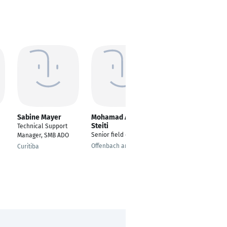
Sabine Mayer
Mohamad Abou
Magdalena
Steiti
Makowski
Technical Support
Senior field engineer
Senior Community
Manager, SMB ADO
Engagement
Offenbach am Main
Curitiba
Specialist
Munich