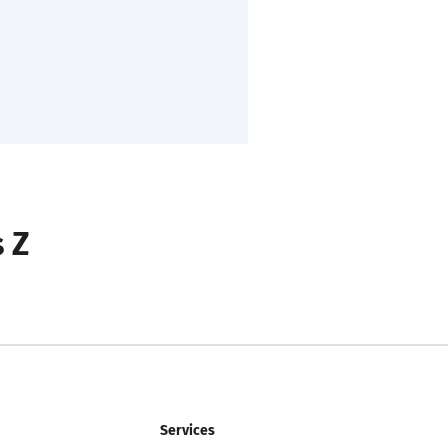
s Z
Services