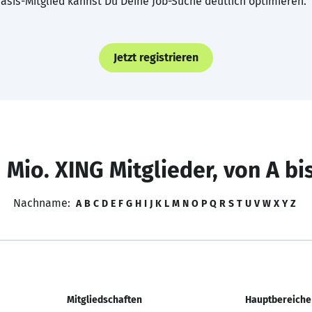
asis-Mitglied kannst Du Deine Job-Suche deutlich optimieren.
Jetzt registrieren
 Mio. XING Mitglieder, von A bi
Nachname:
A
B
C
D
E
F
G
H
I
J
K
L
M
N
O
P
Q
R
S
T
U
V
W
X
Y
Z
Mitgliedschaften
Hauptbereiche