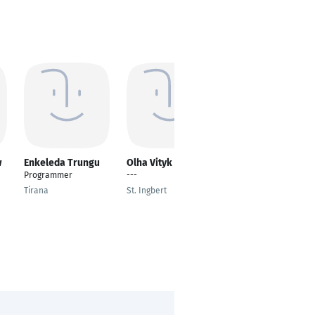
w
Enkeleda Trungu
Olha Vityk
Richard Rodriguez
Programmer
---
---
Tirana
St. Ingbert
Cranford