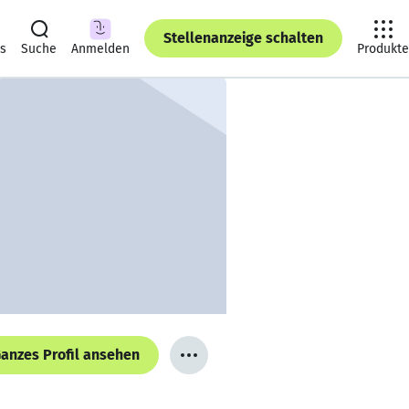
Stellenanzeige schalten
ts
Suche
Anmelden
Produkte
anzes Profil ansehen