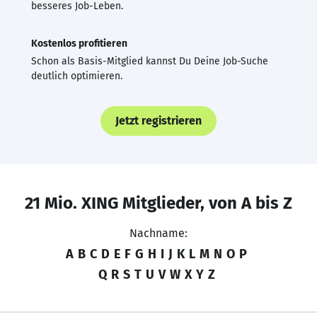
besseres Job-Leben.
Kostenlos profitieren
Schon als Basis-Mitglied kannst Du Deine Job-Suche
deutlich optimieren.
Jetzt registrieren
21 Mio. XING Mitglieder, von A bis Z
Nachname:
A
B
C
D
E
F
G
H
I
J
K
L
M
N
O
P
Q
R
S
T
U
V
W
X
Y
Z