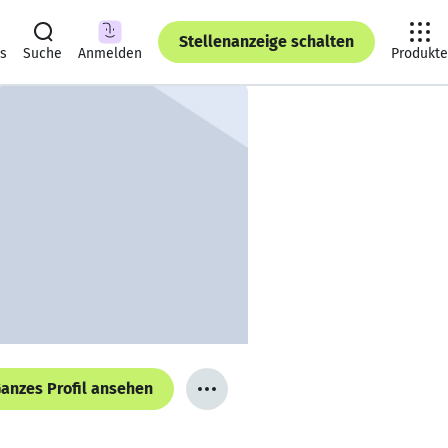
Stellenanzeige schalten
ts
Suche
Anmelden
Produkte
anzes Profil ansehen