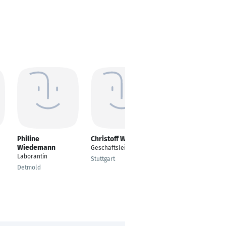
Philine
Christoff Welsch
Oliver Zingsheim
Wiedemann
Geschäftsleiter
Rechnungswesen
Laborantin
Stuttgart
Köln
Detmold