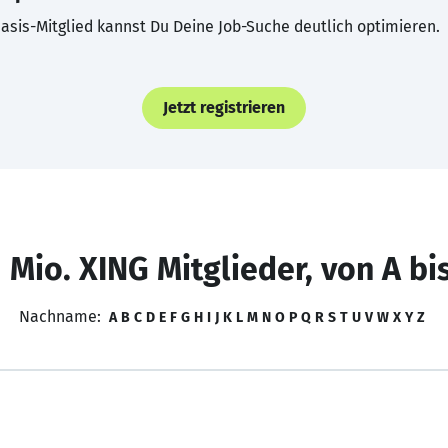
asis-Mitglied kannst Du Deine Job-Suche deutlich optimieren.
Jetzt registrieren
 Mio. XING Mitglieder, von A bi
Nachname:
A
B
C
D
E
F
G
H
I
J
K
L
M
N
O
P
Q
R
S
T
U
V
W
X
Y
Z