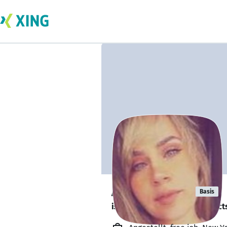
Angela Anna
Basis
is looking for freelance project