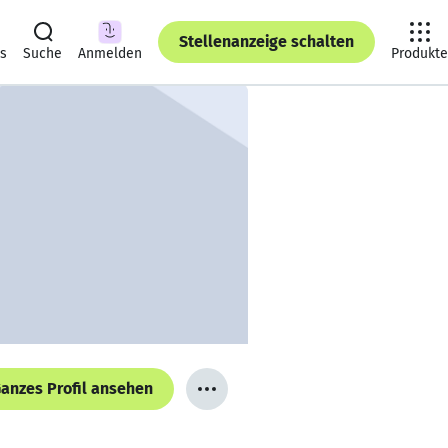
Stellenanzeige schalten
ts
Suche
Anmelden
Produkte
anzes Profil ansehen