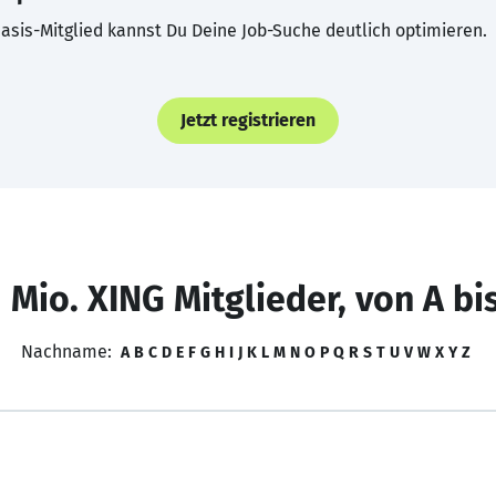
asis-Mitglied kannst Du Deine Job-Suche deutlich optimieren.
Jetzt registrieren
 Mio. XING Mitglieder, von A bi
Nachname:
A
B
C
D
E
F
G
H
I
J
K
L
M
N
O
P
Q
R
S
T
U
V
W
X
Y
Z