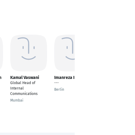
m
Kamal Vaswani
Imanreza Imani
Azhar Uddin
Global Head of
---
---
Internal
Berlin
Chennai
Communications
Mumbai