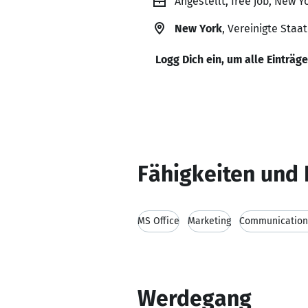
Angestellt, free job, New Y
New York
, Vereinigte Staa
Logg Dich ein, um alle Einträg
Fähigkeiten und 
MS Office
Marketing
Communication 
Werdegang