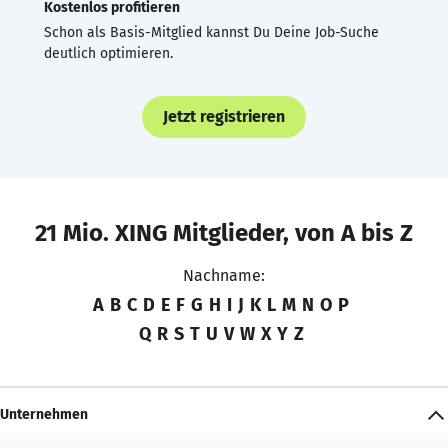
Kostenlos profitieren
Schon als Basis-Mitglied kannst Du Deine Job-Suche
deutlich optimieren.
Jetzt registrieren
21 Mio. XING Mitglieder, von A bis Z
Nachname:
A
B
C
D
E
F
G
H
I
J
K
L
M
N
O
P
Q
R
S
T
U
V
W
X
Y
Z
Unternehmen