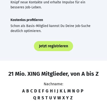
Knüpf neue Kontakte und erhalte Impulse für ein
besseres Job-Leben.
Kostenlos profitieren
Schon als Basis-Mitglied kannst Du Deine Job-Suche
deutlich optimieren.
Jetzt registrieren
21 Mio. XING Mitglieder, von A bis Z
Nachname:
A
B
C
D
E
F
G
H
I
J
K
L
M
N
O
P
Q
R
S
T
U
V
W
X
Y
Z