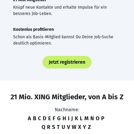
Knüpf neue Kontakte und erhalte Impulse für ein
besseres Job-Leben.
Kostenlos profitieren
Schon als Basis-Mitglied kannst Du Deine Job-Suche
deutlich optimieren.
Jetzt registrieren
21 Mio. XING Mitglieder, von A bis Z
Nachname:
A
B
C
D
E
F
G
H
I
J
K
L
M
N
O
P
Q
R
S
T
U
V
W
X
Y
Z