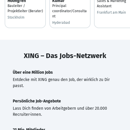
Holmgren
Kumar
Sales & Marketing
Bauleiter /
Principal
Assistant
Projektleiter (Berater)
coordinator/Consulta
Frankfurt am Main
nt
Stockholm
Hyderabad
XING – Das Jobs-Netzwerk
Über eine Million Jobs
Entdecke mit XING genau den Job, der wirklich zu Dir
passt.
Persönliche Job-Angebote
Lass Dich finden von Arbeitgebern und über 20.000
Recruiter·innen.
21 Mio. Mitglieder