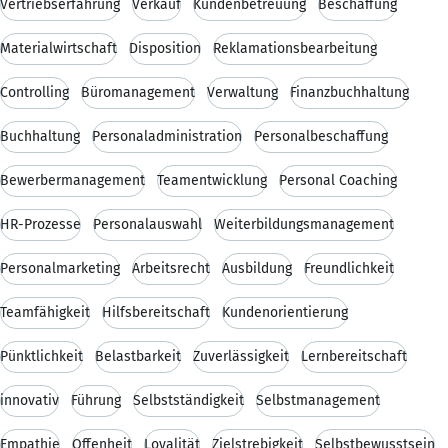
Vertriebserfahrung
Verkauf
Kundenbetreuung
Beschaffung
Materialwirtschaft
Disposition
Reklamationsbearbeitung
Controlling
Büromanagement
Verwaltung
Finanzbuchhaltung
Buchhaltung
Personaladministration
Personalbeschaffung
Bewerbermanagement
Teamentwicklung
Personal Coaching
HR-Prozesse
Personalauswahl
Weiterbildungsmanagement
Personalmarketing
Arbeitsrecht
Ausbildung
Freundlichkeit
Teamfähigkeit
Hilfsbereitschaft
Kundenorientierung
Pünktlichkeit
Belastbarkeit
Zuverlässigkeit
Lernbereitschaft
innovativ
Führung
Selbstständigkeit
Selbstmanagement
Empathie
Offenheit
Loyalität
Zielstrebigkeit
Selbstbewusstsein