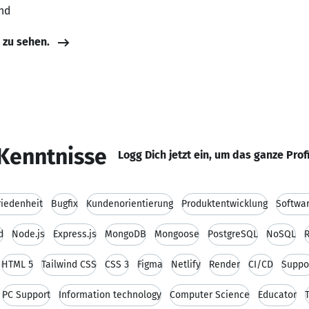
nd
e zu sehen.
Kenntnisse
Logg Dich jetzt ein, um das ganze Prof
iedenheit
Bugfix
Kundenorientierung
Produktentwicklung
Softwa
d
Node.js
Express.js
MongoDB
Mongoose
PostgreSQL
NoSQL
HTML 5
Tailwind CSS
CSS 3
Figma
Netlify
Render
CI/CD
Suppo
PC Support
Information technology
Computer Science
Educator