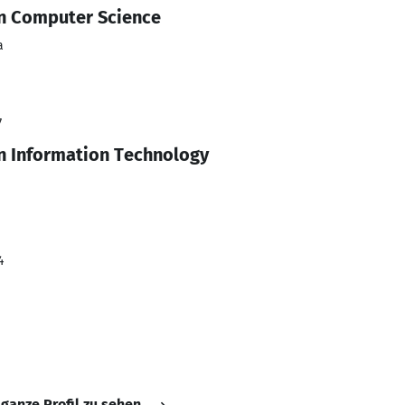
in Computer Science
a
7
in Information Technology
4
 ganze Profil zu sehen.