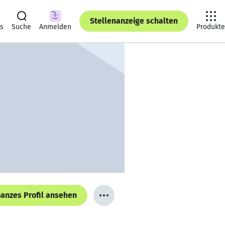
Stellenanzeige schalten
ts
Suche
Anmelden
Produkte
anzes Profil ansehen