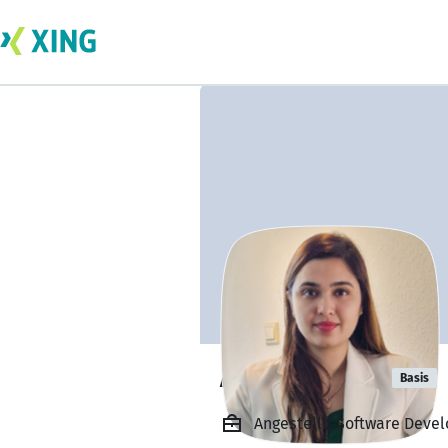
Anjali Grover
Basis
Angestellt, Software Deve