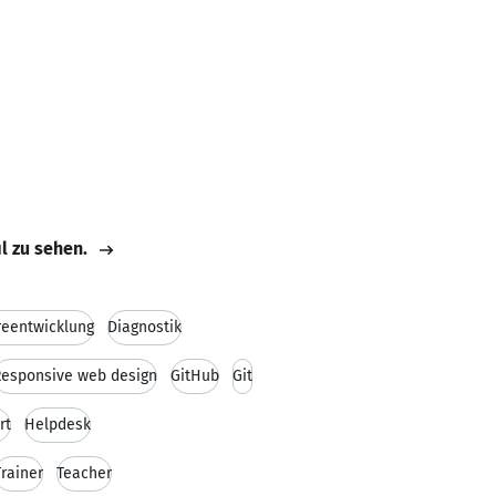
il zu sehen.
reentwicklung
Diagnostik
Responsive web design
GitHub
Git
rt
Helpdesk
Trainer
Teacher