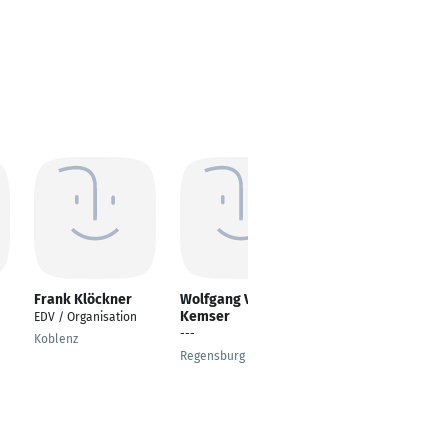
Frank Klöckner
Wolfgang Vögl-
Frederic Kroll
Kemser
EDV / Organisation
Maschinenbau
---
(Regenerative
Koblenz
Energien)
Regensburg
Köln