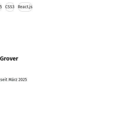
5
CSS3
React.js
 Grover
 seit März 2025