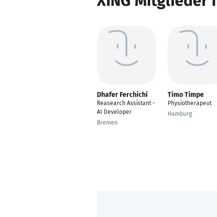
XING Mitglieder 
Dhafer Ferchichi
Timo Timpe
Reasearch Assistant -
Physiotherapeut
AI Developer
Hamburg
Bremen