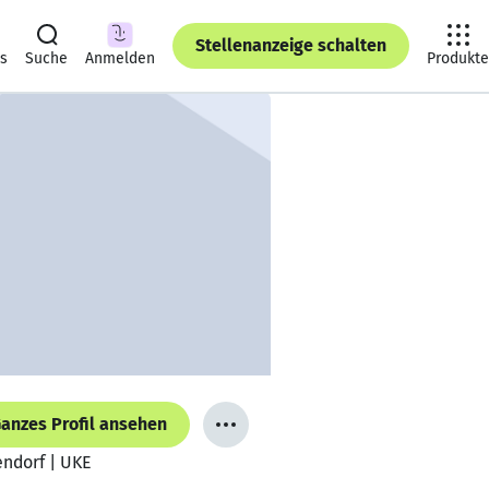
Stellenanzeige schalten
ts
Suche
Anmelden
Produkte
anzes Profil ansehen
endorf | UKE