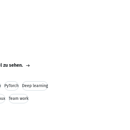
il zu sehen.
w
PyTorch
Deep learning
nux
Team work