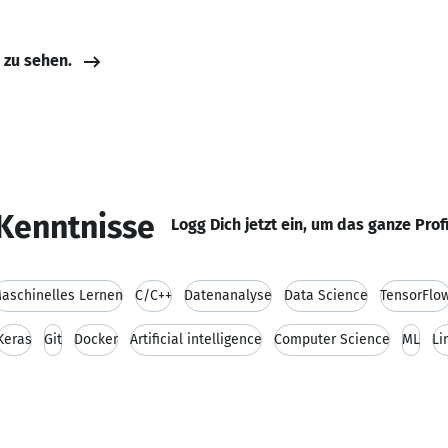
e zu sehen.
Kenntnisse
Logg Dich jetzt ein, um das ganze Prof
aschinelles Lernen
C/C++
Datenanalyse
Data Science
TensorFlo
Keras
Git
Docker
Artificial intelligence
Computer Science
ML
Li