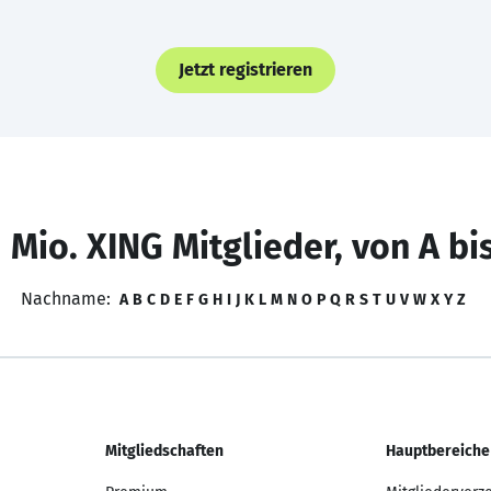
Jetzt registrieren
 Mio. XING Mitglieder, von A bi
Nachname:
A
B
C
D
E
F
G
H
I
J
K
L
M
N
O
P
Q
R
S
T
U
V
W
X
Y
Z
Mitgliedschaften
Hauptbereiche