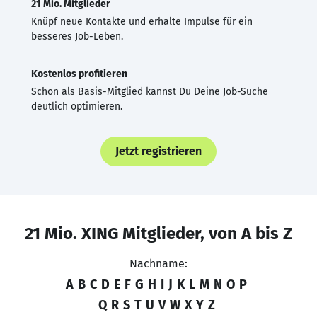
21 Mio. Mitglieder
Knüpf neue Kontakte und erhalte Impulse für ein
besseres Job-Leben.
Kostenlos profitieren
Schon als Basis-Mitglied kannst Du Deine Job-Suche
deutlich optimieren.
Jetzt registrieren
21 Mio. XING Mitglieder, von A bis Z
Nachname:
A
B
C
D
E
F
G
H
I
J
K
L
M
N
O
P
Q
R
S
T
U
V
W
X
Y
Z