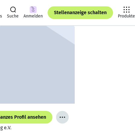
Stellenanzeige schalten
ts
Suche
Anmelden
Produkte
anzes Profil ansehen
g e.V.