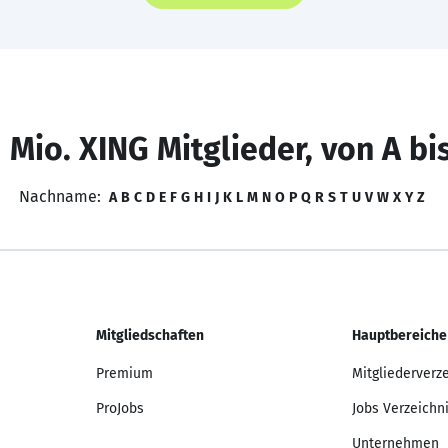
 Mio. XING Mitglieder, von A bi
Nachname:
A
B
C
D
E
F
G
H
I
J
K
L
M
N
O
P
Q
R
S
T
U
V
W
X
Y
Z
Mitgliedschaften
Hauptbereiche
Premium
Mitgliederverz
ProJobs
Jobs Verzeichn
Unternehmen