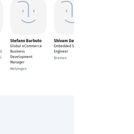
Stefano Barbuto
Shivam Dave
Mujahid Akhtar
Global eCommerce
Embedded System
Project Control
al
Business
Engineer
Manager | Project
,
Development
Controller
Bremen
Manager
Gießen
Metzingen