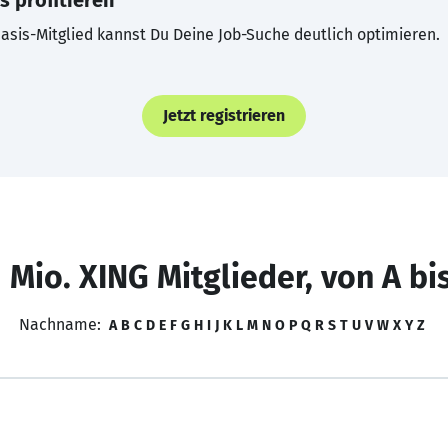
s profitieren
asis-Mitglied kannst Du Deine Job-Suche deutlich optimieren.
Jetzt registrieren
 Mio. XING Mitglieder, von A bi
Nachname:
A
B
C
D
E
F
G
H
I
J
K
L
M
N
O
P
Q
R
S
T
U
V
W
X
Y
Z