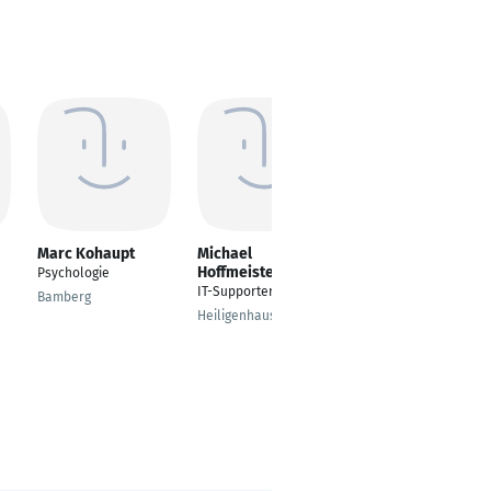
Marc Kohaupt
Michael
Kristijan Gjulaj
Hoffmeister
Psychologie
IT-System Engineer
IT-Supporter
Junior / Professional
Bamberg
Heiligenhaus
Kreuzlingen