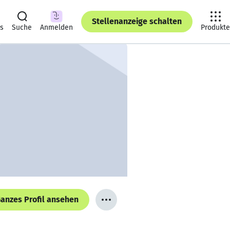
Stellenanzeige schalten
ts
Suche
Anmelden
Produkte
anzes Profil ansehen