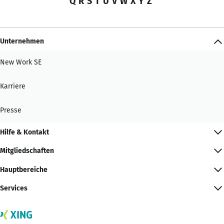
Q
R
S
T
U
V
W
X
Y
Z
Unternehmen
New Work SE
Karriere
Presse
Hilfe & Kontakt
Mitgliedschaften
Hauptbereiche
Services