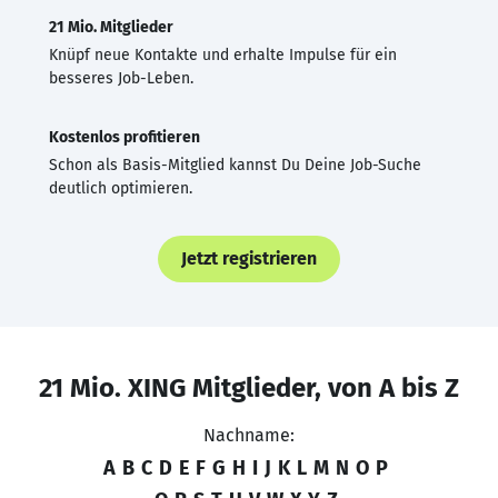
21 Mio. Mitglieder
Knüpf neue Kontakte und erhalte Impulse für ein
besseres Job-Leben.
Kostenlos profitieren
Schon als Basis-Mitglied kannst Du Deine Job-Suche
deutlich optimieren.
Jetzt registrieren
21 Mio. XING Mitglieder, von A bis Z
Nachname:
A
B
C
D
E
F
G
H
I
J
K
L
M
N
O
P