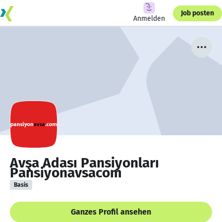
Job posten
Anmelden
Avşa Adası Pansiyonları
Pansiyonavsacom
Basis
Ganzes Profil ansehen