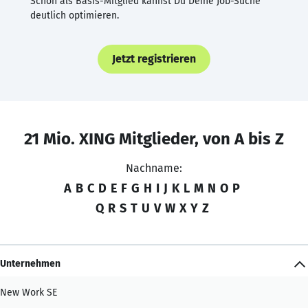
Schon als Basis-Mitglied kannst Du Deine Job-Suche
deutlich optimieren.
Jetzt registrieren
21 Mio. XING Mitglieder, von A bis Z
Nachname:
A
B
C
D
E
F
G
H
I
J
K
L
M
N
O
P
Q
R
S
T
U
V
W
X
Y
Z
Unternehmen
New Work SE