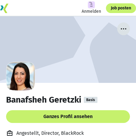
Job posten
Anmelden
Banafsheh Geretzki
Basis
Ganzes Profil ansehen
Angestellt, Director, BlackRock