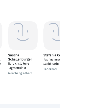
Sascha
Stefania Corvino
Burghard Babig
Schallenburger
,
Kaufmännische
Freiberuflicher Coach,
Bereichsleitung
e
Sachbearbeiterin
Trainer & Berater
Tagesstruktur
Paderborn
Rückersdorf
Mönchengladbach