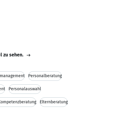
il zu sehen.
lmanagement
Personalberatung
ent
Personalauswahl
Kompetenzberatung
Elternberatung