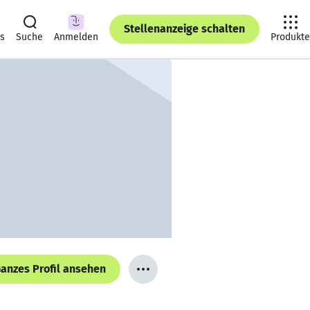
Stellenanzeige schalten
ts
Suche
Anmelden
Produkte
anzes Profil ansehen