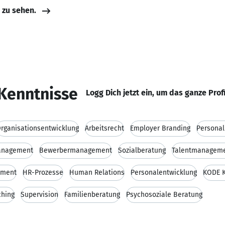
e zu sehen.
Kenntnisse
Logg Dich jetzt ein, um das ganze Prof
rganisationsentwicklung
Arbeitsrecht
Employer Branding
Persona
anagement
Bewerbermanagement
Sozialberatung
Talentmanagem
ement
HR-Prozesse
Human Relations
Personalentwicklung
KODE 
hing
Supervision
Familienberatung
Psychosoziale Beratung