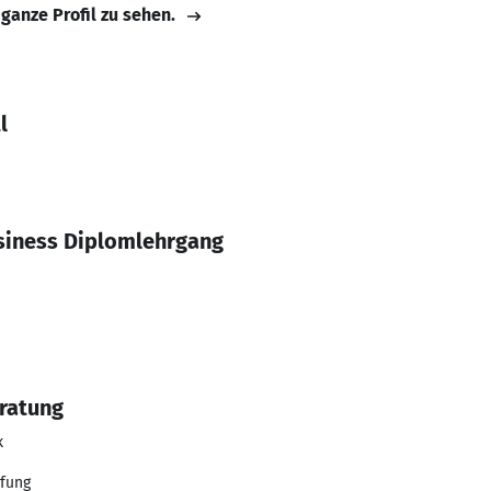
 ganze Profil zu sehen.
l
1
iness Diplomlehrgang
ratung
k
üfung