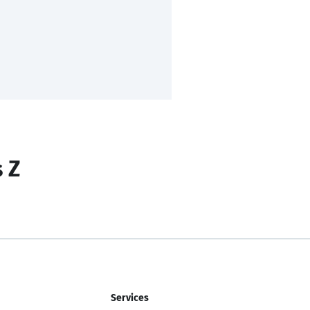
s Z
Services