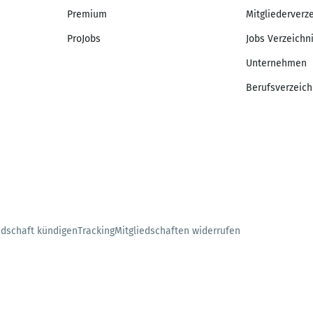
Premium
Mitgliederverz
ProJobs
Jobs Verzeichn
Unternehmen
Berufsverzeich
edschaft kündigen
Tracking
Mitgliedschaften widerrufen