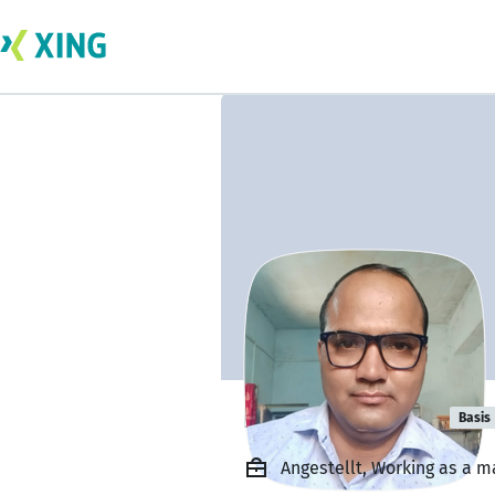
Basti Ram Get
Basis
Angestellt, Working as a m