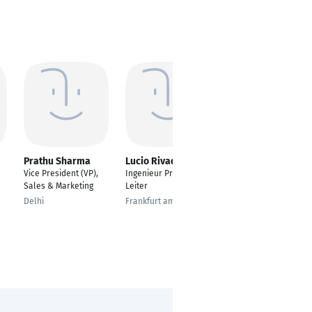
Prathu Sharma
Lucio Rivadeneira
Stefano Barbuto
Vice President (VP),
Ingenieur Projekt
Global eCommerce
Sales & Marketing
Leiter
Business
Development
Delhi
Frankfurt am Main
Manager
Metzingen