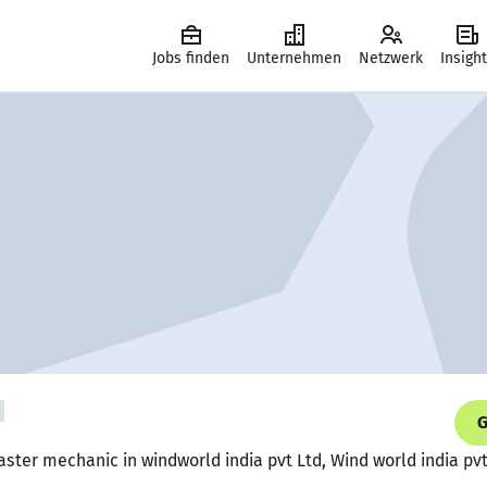
Jobs finden
Unternehmen
Netzwerk
Insigh
G
aster mechanic in windworld india pvt Ltd, Wind world india pvt