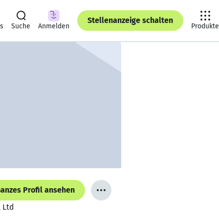
Stellenanzeige schalten
ts
Suche
Anmelden
Produkte
anzes Profil ansehen
 Ltd