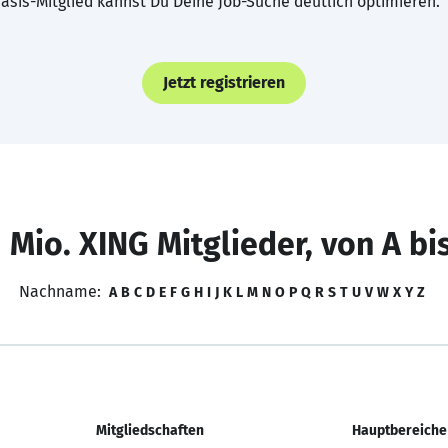
asis-Mitglied kannst Du Deine Job-Suche deutlich optimieren.
Jetzt registrieren
 Mio. XING Mitglieder, von A bi
Nachname:
A
B
C
D
E
F
G
H
I
J
K
L
M
N
O
P
Q
R
S
T
U
V
W
X
Y
Z
Mitgliedschaften
Hauptbereiche