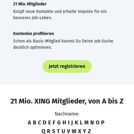
21 Mio. Mitglieder
Knüpf neue Kontakte und erhalte Impulse für ein
besseres Job-Leben.
Kostenlos profitieren
Schon als Basis-Mitglied kannst Du Deine Job-Suche
deutlich optimieren.
Jetzt registrieren
21 Mio. XING Mitglieder, von A bis Z
Nachname:
A
B
C
D
E
F
G
H
I
J
K
L
M
N
O
P
Q
R
S
T
U
V
W
X
Y
Z