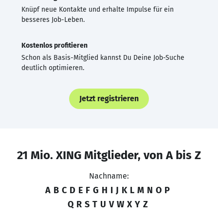
Knüpf neue Kontakte und erhalte Impulse für ein
besseres Job-Leben.
Kostenlos profitieren
Schon als Basis-Mitglied kannst Du Deine Job-Suche
deutlich optimieren.
Jetzt registrieren
21 Mio. XING Mitglieder, von A bis Z
Nachname:
A
B
C
D
E
F
G
H
I
J
K
L
M
N
O
P
Q
R
S
T
U
V
W
X
Y
Z