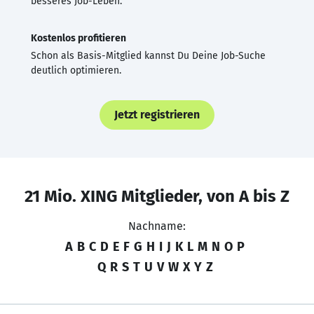
besseres Job-Leben.
Kostenlos profitieren
Schon als Basis-Mitglied kannst Du Deine Job-Suche
deutlich optimieren.
Jetzt registrieren
21 Mio. XING Mitglieder, von A bis Z
Nachname:
A
B
C
D
E
F
G
H
I
J
K
L
M
N
O
P
Q
R
S
T
U
V
W
X
Y
Z