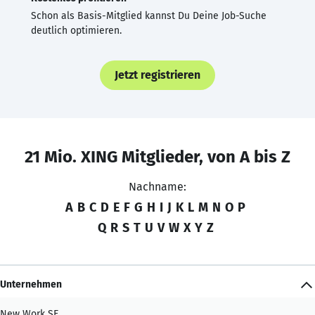
Schon als Basis-Mitglied kannst Du Deine Job-Suche
deutlich optimieren.
Jetzt registrieren
21 Mio. XING Mitglieder, von A bis Z
Nachname:
A
B
C
D
E
F
G
H
I
J
K
L
M
N
O
P
Q
R
S
T
U
V
W
X
Y
Z
Unternehmen
New Work SE