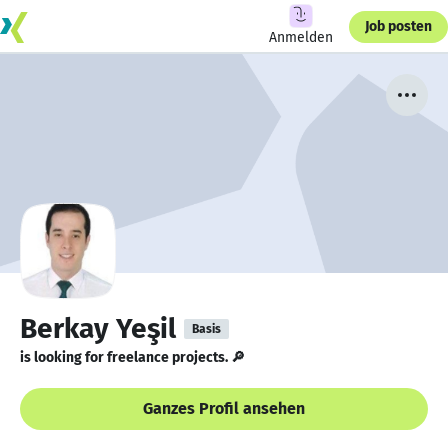
Job posten
Anmelden
Berkay Yeşil
Basis
is looking for freelance projects. 🔎
Ganzes Profil ansehen